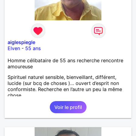
aiglespiegle
Elven
-
55 ans
Homme célibataire de 55 ans recherche rencontre
amoureuse
Spirituel naturel sensible, bienveillant, différent,
lucide (sur bcq de choses )… ouvert d’esprit non
conformiste. Recherche en l’autre un peu la même
chose…
Voir le profil