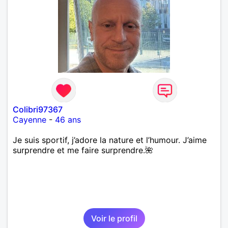
Colibri97367
Cayenne
-
46 ans
Je suis sportif, j’adore la nature et l’humour. J’aime
surprendre et me faire surprendre.🌺
Voir le profil