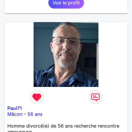
Voir le profil
Paul71
Mâcon
-
56 ans
Homme divorcé(e) de 56 ans recherche rencontre
amoureuse