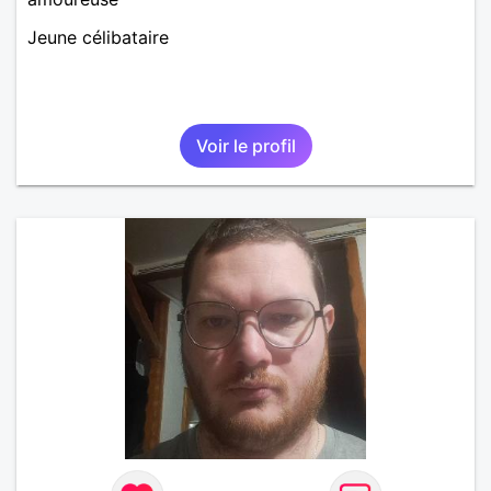
Jeune célibataire
Voir le profil