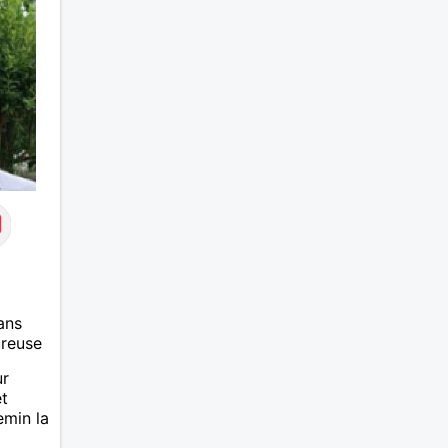
ans
ureuse
ur
et
emin la