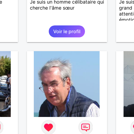
e
Je suis un homme célibataire qui
Je sui
cherche l'âme sœur
grand 
attent
émotio
joyeux
Voir le profil