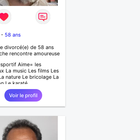
-
58 ans
 divorcé(e) de 58 ans
che rencontre amoureuse
sportif Aime= les
x La music Les films Les
 La nature Le bricolage La
on Le karaté
Voir le profil