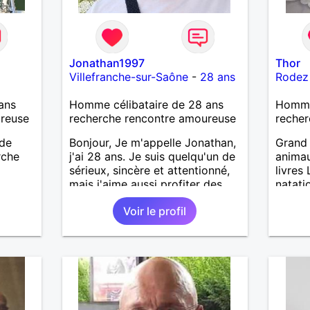
Jonathan1997
Thor
Villefranche-sur-Saône
-
28 ans
Rodez
ans
Homme célibataire de 28 ans
Homme
ureuse
recherche rencontre amoureuse
recher
 de
Bonjour, Je m'appelle Jonathan,
Grand 
rche
j'ai 28 ans. Je suis quelqu'un de
animau
sérieux, sincère et attentionné,
livres
mais j'aime aussi profiter des
natati
bons moments de la vie avec
Voir le profil
humour et simplicité. J'apprécie
les voyages, les découvertes,
les jeux vidéo et les moments
de détente. Je suis à la
recherche d'une personne
authentique avec qui partager
de belles expériences,
construire une relation sérieuse