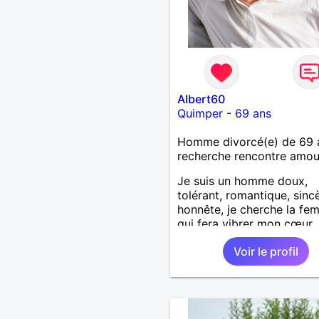
Albert60
Quimper
-
69 ans
Homme divorcé(e) de 69 
recherche rencontre amo
Je suis un homme doux,
tolérant, romantique, sinc
honnête, je cherche la f
qui fera vibrer mon cœur
Voir le profil