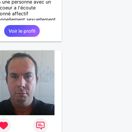
s une personne avec un
coeur a l'écoute
ionné affectif
nnellement sexuellement
 drôle amusant a l'écoute
Voir le profil