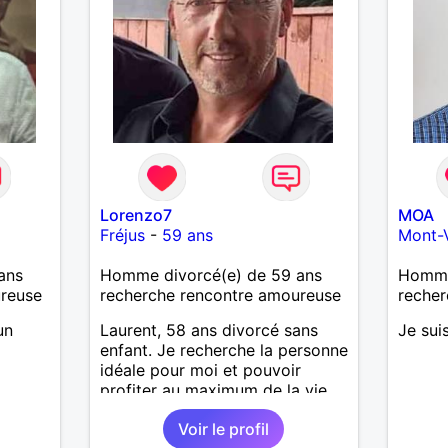
basée sur la confiance, le
respect et la complicité. Si tu
apprécies les conversations
sincères, les fous rires et les
personnes qui savent ce qu'elles
veulent, n'hésite pas à venir
discuter. Au plaisir de faire
connaissance !
Lorenzo7
MOA
Fréjus
-
59 ans
Mont-
ans
Homme divorcé(e) de 59 ans
Homme 
ureuse
recherche rencontre amoureuse
recher
un
Laurent, 58 ans divorcé sans
Je sui
enfant. Je recherche la personne
idéale pour moi et pouvoir
profiter au maximum de la vie
de couple
Voir le profil