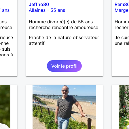
Jeffno80
Rem8
 ans
Allaines
-
55 ans
Marge
ans
Homme divorcé(e) de 55 ans
Homme 
ureuse
recherche rencontre amoureuse
recher
rieuse
Proche de la nature observateur
Je sui
onne
attentif.
une re
 suis,
nons à
Voir le profil