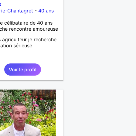
6
rie-Chantagret
-
40 ans
célibataire de 40 ans
che rencontre amoureuse
s agriculteur je recherche
lation sérieuse
Voir le profil