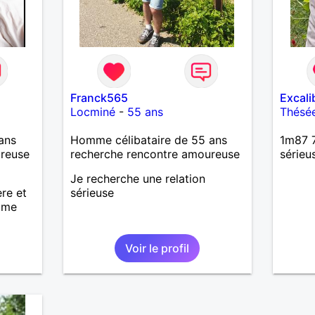
Franck565
Excali
Locminé
-
55 ans
Thésé
ans
Homme célibataire de 55 ans
1m87 7
ureuse
recherche rencontre amoureuse
sérieu
Je recherche une relation
ère et
sérieuse
emme
Voir le profil