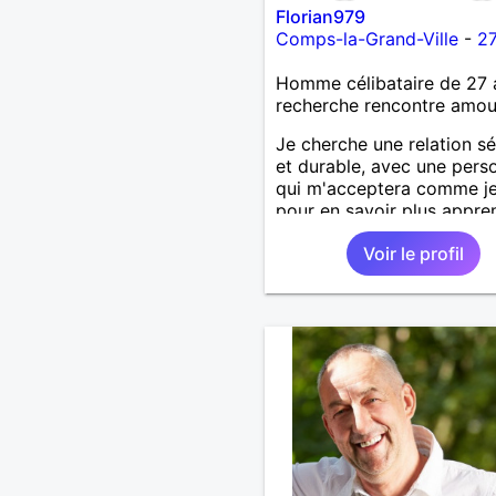
Florian979
Comps-la-Grand-Ville
-
27
Homme célibataire de 27 
recherche rencontre amo
Je cherche une relation sé
et durable, avec une pers
qui m'acceptera comme je
pour en savoir plus appre
nous connaître 🙂
Voir le profil