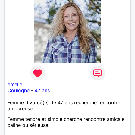
emelie
Coulogne
-
47 ans
Femme divorcé(e) de 47 ans recherche rencontre
amoureuse
Femme tendre et simple cherche rencontre amicale
caline ou sérieuse.