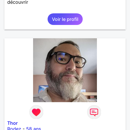
découvrir
Voir le profil
Thor
Rodez
-
58 ans