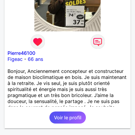
Pierre46100
Figeac
-
66 ans
Bonjour, Anciennement concepteur et constructeur
de maison bioclimatique en bois. Je suis maintenant
à la retraite. Je vis seul, je suis plutôt orienté
spiritualité et énergie mais je suis aussi très
pragmatique et un très bon bricoleur. J’aime la
douceur, la sensualité, le partage . Je ne suis pas
dans le courant de pensée imposé. Je souhaite
rencontrer une personne pour partager,
Voir le profil
expérimenté, découvrir ensemble et se soutenir
mutuellement pour devenir le meilleur de soi-même
et rayonner l'amour. Je vis actuellement dans le Lot