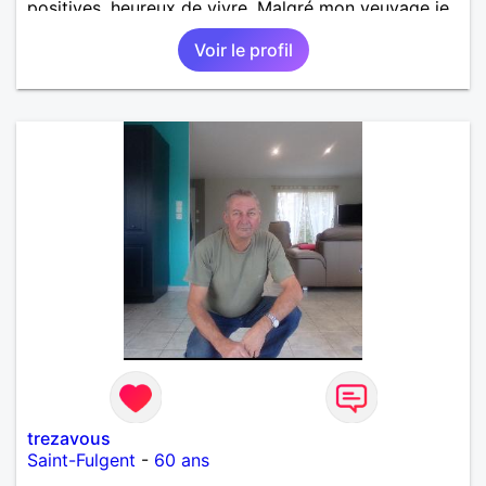
positives, heureux de vivre. Malgré mon veuvage je
me tourne vers l'avenir pour une deuxième vie
Voir le profil
intense, remplie de joie, de tendresse et pourquoi
pas par la suite d'amour. Déjà dans un premier
temps, se connaître, puis s'apprécier et ensuite
l'avenir nous le dira N'ayez pas peur du niveau
d'étude, je ne me prends pas la tête sur ce niveau.
Mon meilleurs diplôme étant le CEP certificat
d'étude primaire. Avec ce diplôme on sait que je
sais lire, écrire et compter. En raison de mes
principes je ne corresponds pas avec les
demoiselles approchant les moins de 60 ans
trezavous
Saint-Fulgent
-
60 ans