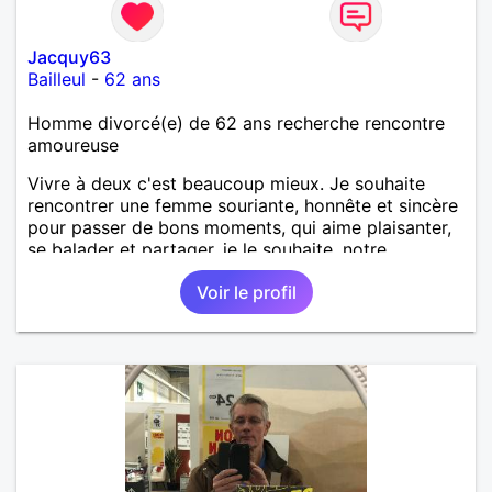
Jacquy63
Bailleul
-
62 ans
Homme divorcé(e) de 62 ans recherche rencontre
amoureuse
Vivre à deux c'est beaucoup mieux. Je souhaite
rencontrer une femme souriante, honnête et sincère
pour passer de bons moments, qui aime plaisanter,
se balader et partager, je le souhaite, notre
complicité. J'aime beaucoup les chantiers de
Voir le profil
randonnée pour se défouler, se relaxer, se détendre
et finalement prendre du bon temps. C'est difficile
de tout dire en quelques lignes. En revanche, vous
pouvez me contacter pour avoir plus
d'informations. A bientôt