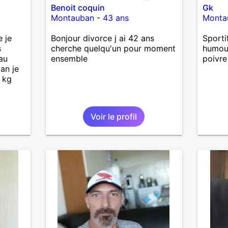
Benoit coquin
Gk
Montauban
-
43 ans
Monta
 je
Bonjour divorce j ai 42 ans
Sporti
s
cherche quelqu'un pour moment
humour
 au
ensemble
poivre
an je
 kg
Voir le profil