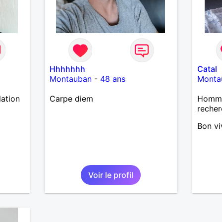
Hhhhhhh
Catal
Montauban
-
48 ans
Monta
lation
Carpe diem
Homme 
recher
Bon vi
Voir le profil