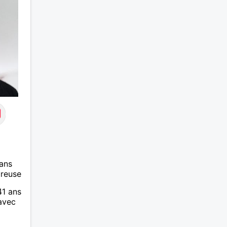
ans
ureuse
41 ans
 avec