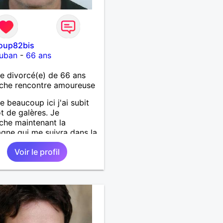
oup82bis
uban
-
66 ans
 divorcé(e) de 66 ans
che rencontre amoureuse
beaucoup ici j'ai subit
t de galères. Je
che maintenant la
ne qui me suivra dans la
re ligne droite. Honnêteté,
Voir le profil
e et humour seront les
nus. J'attends aussi un
en commun, bien choisis
s pourrons recevoir la
e, les amis et peut être un
 de compagnie. Merci
es, j'attends vos
es. Amitiés sincères.