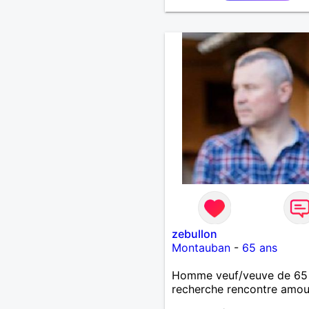
serviable gentil et très
attentionné et très calme,
les livres, le jardinage, les
promenades en campagne,
les sorties au restaurant, 
mène une vie très simple j
rénove personnellement u
petite villa que je viens
d'acheter étant très bricol
zebullon
Montauban
-
65 ans
Homme veuf/veuve de 65
recherche rencontre amo