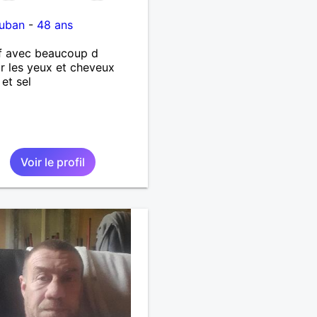
uban
-
48 ans
f avec beaucoup d
 les yeux et cheveux
 et sel
Voir le profil