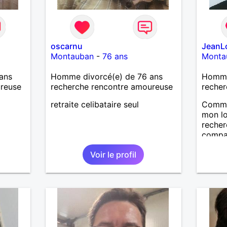
oscarnu
JeanL
Montauban
-
76 ans
Monta
ans
Homme divorcé(e) de 76 ans
Homme
ureuse
recherche rencontre amoureuse
recher
retraite celibataire seul
Comme 
mon lo
recher
compag
derniè
Voir le profil
cultur
bienve
logis 
où nou
famill
animal
mesdam
messag