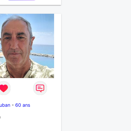
uban
-
60 ans
a