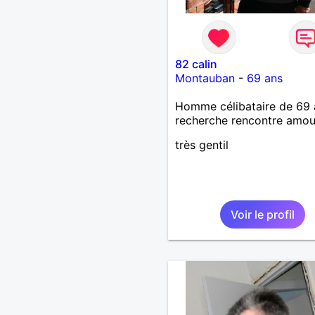
82 calin
Montauban
-
69 ans
Homme célibataire de 69 
recherche rencontre amo
très gentil
Voir le profil