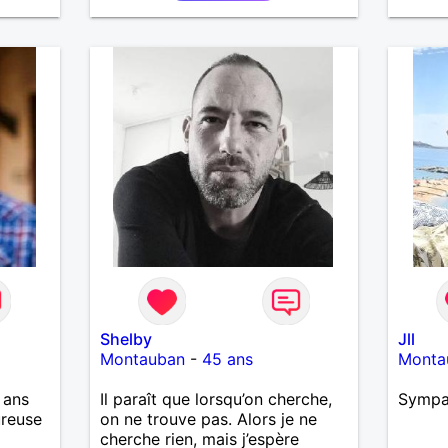
 J'aime
 et
Je
e
ne
eur
Shelby
Jll
Montauban
-
45 ans
Monta
 ans
Il paraît que lorsqu’on cherche,
Symp
ureuse
on ne trouve pas. Alors je ne
cherche rien, mais j’espère