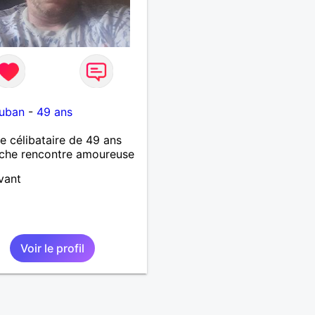
uban
-
49 ans
célibataire de 49 ans
che rencontre amoureuse
vant
Voir le profil