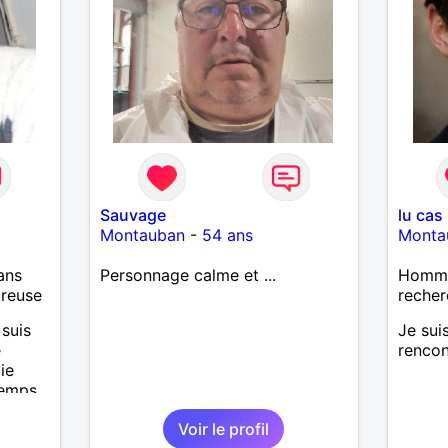
Sauvage
lu cas
Montauban
-
54 ans
Monta
ans
Personnage calme et ...
Homme 
ureuse
recher
 suis
Je sui
e
rencon
ie
temps,
très
Voir le profil
 de