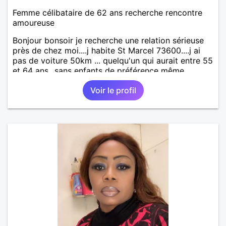
Femme célibataire de 62 ans recherche rencontre
amoureuse
Bonjour bonsoir je recherche une relation sérieuse
près de chez moi....j habite St Marcel 73600....j ai
pas de voiture 50km ... quelqu'un qui aurait entre 55
et 64 ans...sans enfants de préférence même
adultes et qui n aurait garder aucun contact avec
Voir le profil
une où plusieurs ex...si vous correspondez à ma
recherche ecrivez moi je vous répondrai...