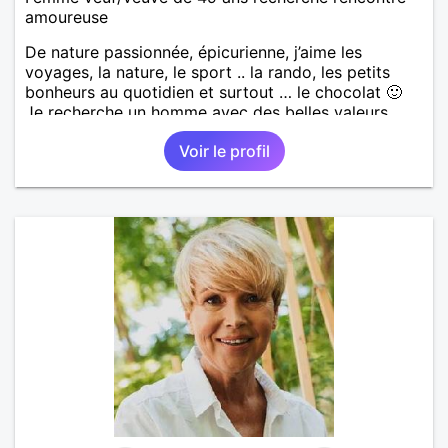
amoureuse
De nature passionnée, épicurienne, j’aime les
voyages, la nature, le sport .. la rando, les petits
bonheurs au quotidien et surtout … le chocolat 🙂
Je recherche un homme avec des belles valeurs,
respectueux, bienveillant. Une jolie rencontre, un
Voir le profil
feeling, une connexion, pour vivre une belle histoire
d’amour et profiter de ce que la vie peut nous offrir
de plus beau en retour. Je tiens à préciser, que je
cherche un homme sans enfants, qui ne boit pas et
ne fume pas.