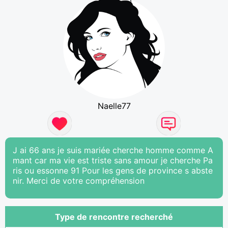
Naelle77
J ai 66 ans je suis mariée cherche homme comme A
mant car ma vie est triste sans amour je cherche Pa
ris ou essonne 91 Pour les gens de province s abste
nir. Merci de votre compréhension
Type de rencontre recherché