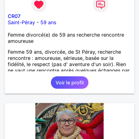
CR07
Saint-Péray
-
59 ans
Femme divorcé(e) de 59 ans recherche rencontre
amoureuse
Femme 59 ans, divorcée, de St Péray, recherche
rencontre : amoureuse, sérieuse, basée sur la
fidélité, le respect (pas d' aventure d'un soir). Rien
ne vaut une rencontre après quelques échanges par
messages pour savoir si il y a un feeling entre les
Voir le profil
deux et le désir de se revoir. Au plaisir de se
découvrir...