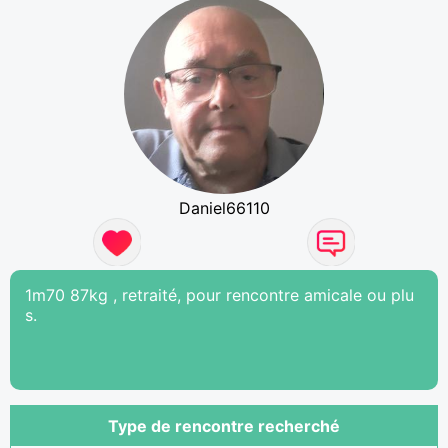
Daniel66110
1m70 87kg , retraité, pour rencontre amicale ou plu
s.
Type de rencontre recherché