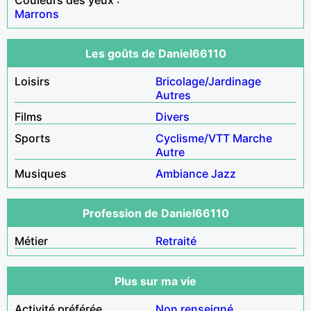
Marrons
Les goûts de Daniel66110
Loisirs
Bricolage/Jardinage
Autres
Films
Divers
Sports
Cyclisme/VTT
Marche
Autre
Musiques
Ambiance
Jazz
Profession de Daniel66110
Métier
Retraité
Plus sur ma vie
Activité préférée
Non renseigné