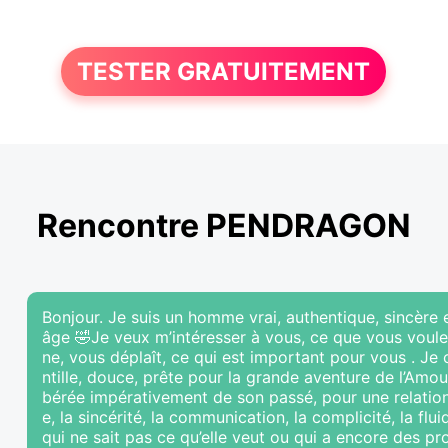
TESTER GRATUITEMENT
Rencontre PENDRAGON
Bonjour. Je suis un homme vrai, authentique, sincère
âge 🤣Je veux m’intéresser à vous, ce que vous voule
ne, vous déplaît, ce qui est important pour vous . Je
ntille, douce, prête pour la grande aventure de l’Amour
bérée impérativement de son passé, pour une relation 
e, la sincérité, la communication, la complicité, la flu
qui ne sait pas ce qu’elle veut ou qui a encore des p